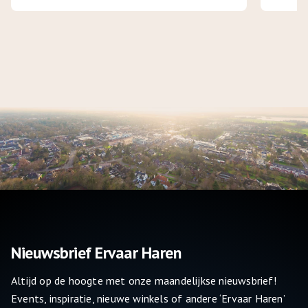
“We willen precies weten hoe een broek zit. Mensen willen niet
meer tig broeken passen. Als je weet welk model een broek heeft
en hoe hij valt, wordt het al een stuk makkelijker om goed advies
te geven.”
“We kijken altijd wat voor model broek de klant aanheeft en hoe
dat valt. Daaruit maken we al veel op over het figuur van de klant.
Soms willen ze juist wat anders, dan meten we een andere stijl
aan. Maar we blijven altijd dicht bij de klant en wat hij of zij wil. Dat
lukt eigenlijk altijd. We wéten gewoon dat we voor iedereen een
leuke outfit in huis hebben!”
Nieuwsbrief Ervaar Haren
Altijd op de hoogte met onze maandelijkse nieuwsbrief!
Events, inspiratie, nieuwe winkels of andere ‘Ervaar Haren’