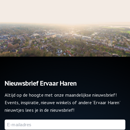
en een ruime trainingszaal voor de nazorgtrajecten en trainingen.
Vanaf 2024 is daar een aparte trainingszaal voor
oncologiefysiotherapie bijgekomen. Sandra vertelt: “Tijdens het
behandeltraject helpen wij mensen om in beweging te blijven en
ze mentaal te begeleiden. Deze doelgroep heeft meer dan
anderen behoefte aan rust en privacy. Ze voelen zich bijvoorbeeld
ziek door de chemo of hebben geen haar meer. Dan is het fijn dat
ze niet tussen de jonge kinderen of andere patiënten hoeven te
trainen, maar een eigen rustige ruimte hebben waar ze alleen of
in heel kleine groepjes kunnen werken aan hun persoonlijke
perspectief.
Nieuwsbrief Ervaar Haren
Altijd op de hoogte met onze maandelijkse nieuwsbrief!
Events, inspiratie, nieuwe winkels of andere ‘Ervaar Haren’
nieuwtjes lees je in de nieuwsbrief!
E-
mailadres