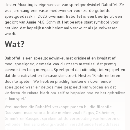
Hester Muurling is eigenaresse van speelgoedwinkel Baboffel. Ze
was jarenlang een vaste medewerker voor ze de geliefde
speelgoedzaak in 2023 overnam. Baboffel is een beertje uit een
gedicht van Annie M.G. Schmidt. Het beertje staat symbool voor
het kind dat hopelijk nooit helemaal verdwijnt als je volwassen
wordt.
Wat?
Baboffel is een speelgoedwinkel met origineel en kwalitatief
mooi speelgoed, gemaakt van duurzaam materiaal dat prettig
aanvoelt en lang meegaat. Speelgoed dat uitnodigt tot vrij spel en
dat de creativiteit en fantasie stimuleert. Hester: “Kinderen leren
door te spelen. We hebben prachtig houten en ‘open einde’
speelgoed waar eindeloos mee gespeeld kan worden en dat
kinderen de ruimte biedt om zelf te bepalen hoe ze het gebruiken
in hun spel.”
Veel merken die Baboffel verkoopt, passen bij die filosofie.
Duurzame maar vooral leuke merken zoals Fagus, Ostheimer,
Grimm’s en Bauspiel spreken tot de verbeelding van kinderen en
behouden hun aantrekkingskracht in verschillende leeftijdsfases.
Maar ook merken als Haba, Terra Kids, Lilliputiens, Stapelstein en