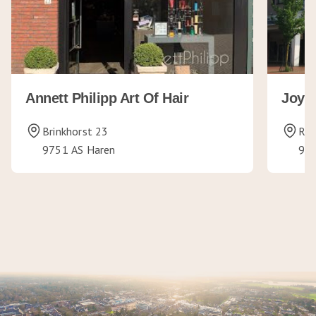
Annett Philipp Art Of Hair
Joy V
Brinkhorst 23
Rij
9751 AS Haren
975