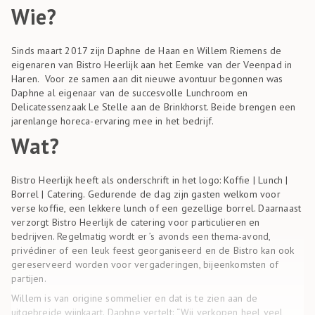
Wie?
Sinds maart 2017 zijn Daphne de Haan en Willem Riemens de
eigenaren van Bistro Heerlijk aan het Eemke van der Veenpad in
Haren. Voor ze samen aan dit nieuwe avontuur begonnen was
Daphne al eigenaar van de succesvolle Lunchroom en
Delicatessenzaak Le Stelle aan de Brinkhorst. Beide brengen een
jarenlange horeca-ervaring mee in het bedrijf.
Wat?
Bistro Heerlijk heeft als onderschrift in het logo: Koffie | Lunch |
Borrel | Catering. Gedurende de dag zijn gasten welkom voor
verse koffie, een lekkere lunch of een gezellige borrel. Daarnaast
verzorgt Bistro Heerlijk de catering voor particulieren en
bedrijven. Regelmatig wordt er ’s avonds een thema-avond,
privédiner of een leuk feest georganiseerd en de Bistro kan ook
gereserveerd worden voor vergaderingen, bijeenkomsten of
partijen.
Willem is van origine sommelier en dat is te zien aan de
uitgebreide wijnkaart. Daphne vertelt: “Wij verkopen heel veel