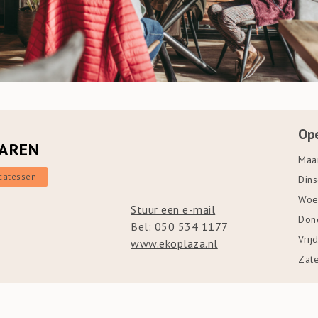
Ope
HAREN
Maa
icatessen
Din
Woe
Stuur een e-mail
Don
Bel: 050 534 1177
Vrij
www.ekoplaza.nl
Zat