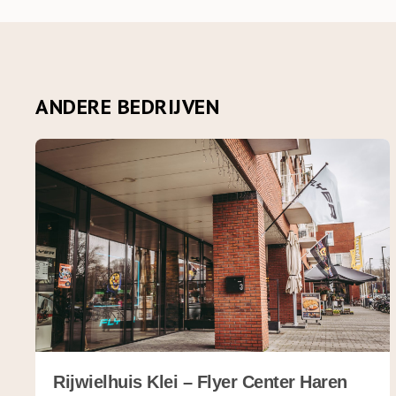
Verder?
Gelukkig denken steeds
een heel gevarieerd so
ANDERE BEDRIJVEN
met een winkel van 75 
binnen nu en tien jaar
maaltijden. Maaltijden
”Qua service en techno
Ekoplaza app kunnen c
bestelling plaatsen. V
Dankzij de – nog steed
voor Ekoplaza om in te
supermarkten. Toch zal
rendement. Dat vinden 
duurzaamheid en onze ve
die je jezelf iedere ke
Rijwielhuis Klei – Flyer Center Haren