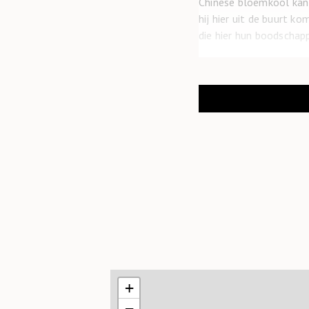
Chinese bloemkool kan 
hij hier uit de buurt k
die hier hun boodschap
Natuurlijk hebben Henk
Henk: “Veel van de pla
het riool de zee in. Ge
Verpakkingen hebben op
geheel BPA-vrij. Deze 
te maken. Maar we zijn 
natuurlijke en compost
composteerbare verpak
Waar?
Henk en Beika begonnen
het naastgelegen én he
+
Leuk detail: de winkel
gehele winkel te bezoe
−