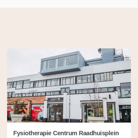
 meer mensen er net zo over als Henk en Beika. Daardoor heeft 
ort klanten en groeien de natuurvoedingswinkels nog steeds. Henk:
m2. Tegenwoordig zijn de meeste winkels al 400 tot 600 m2 gro
 de bestaande winkels door ontwikkelen en worden uitgebreid met
 die zowel ter plekke als thuis gegeten kunnen worden.
logische ontwikkelingen staat de verantwoorde supermarkt ook ni
onsumenten gemakkelijk betrouwbare informatie over producten k
oor mensen met weinig tijd zijn de maaltijdboxen van Ekomenu ee
s – groeiende interesse voor biologische en verantwoorde product
 spelen op de huidige behoeftes en eenzelfde service te bieden 
 de winkel nooit mainstream worden aldus Henk. “Reguliere supe
wij ook belangrijk maar mag nooit leidend zijn. Iedere keer weer 
rantwoordelijkheid daarin. Brengt het mij in de richting die ik ko
er moet durven stellen.”
Fysiotherapie Centrum Raadhuisplein