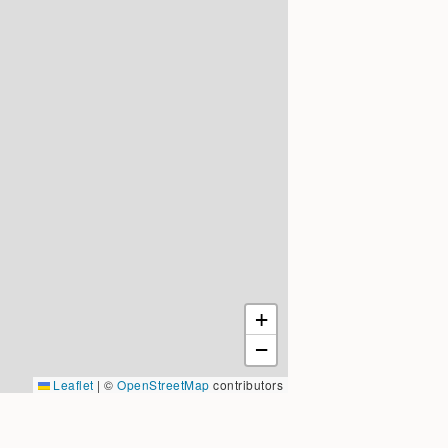
r staan verse, eerlijke
aten verwennen met een
kleinsten.
t huidige bedrijf.
generatie te voorzien
et huidige
d geschikt zijn voor
rijke voeding lekker en
+
f een nieuw bankstel.
−
at willen we ook
Leaflet
|
©
OpenStreetMap
contributors
, en dat zijn er
s is het inspirerend om