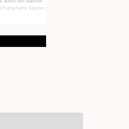
uk achter dan wanneer
g fruitgehalte. Klanten
ic soep in de zeeën.
poelen stromen die via
 het niet meer voor.
ste supermarkt wel al
smiddelen elastischer
an plastic door
t volledig
Inmiddels hebben ze
 meer dan 400 m2 groot.
pad ‘oversteken’ om de