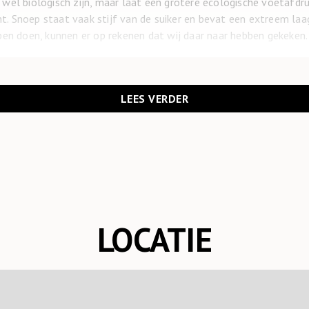
wel biologisch zijn, maar laat een grotere ecologische voetafdr
omt. Snoep staat vaak stijf van de suiker en bevat een extreem laa
pen doen, kunnen er op rekenen dat wij daar naar hebben gekeken.
 en Beika ook te maken met dillema’s. Neem bijvoorbeeld de plast
stics zitten in verzorgingsproducten zoals cosmetica. Na het uits
lukkig wordt hier bij Ekoplaza veel aandacht aan besteed en komt
LEES VERDER
 dit moment de hoogste prioriteit. De Ekoplaza keten is als eer
chemische stof wordt veel gebruikt om het plastic van verpakking
nog niet klaar. Ons uiteindelijke doel is het volledig vervangen v
eerbare alternatieven. Zo werken we op de groenteafdeling al me
kingen.
LOCATIE
 in 1993 in het overdekte winkelcentrum de Brinken op 75 m2. 
t pand ertegenover bij de winkel getrokken en is de supermarkt
 bestaat dus uit twee delen en klanten moeten daardoor het voet
ken.