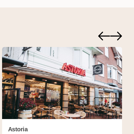
Ekoplaza al jarenlang
 “Vroeger was je blij
ot. Ik verwacht dat
 verse, hoogwaardige
et stil. Met de
rijgen én online een
n uitkomst.
en is het mogelijk
als gewone
rmarkten gaan uit van
kiezen we voor
ester? Dát is de vraag
Astoria