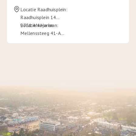
Locatie Raadhuisplein:
Raadhuisplein 14
9751 AN Haren
Locatie Anjerlaan:
Mellenssteeg 41-A
9753 HL Haren