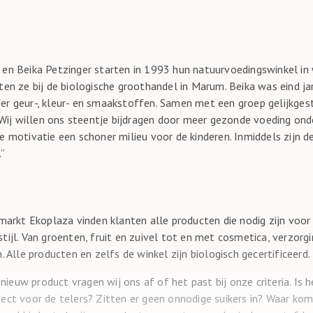
en Beika Petzinger starten in 1993 hun natuurvoedingswinkel in
ten ze bij de biologische groothandel in Marum. Beika was eind ja
r geur-, kleur- en smaakstoffen. Samen met een groep gelijkge
“Wij willen ons steentje bijdragen door meer gezonde voeding ond
 motivatie een schoner milieu voor de kinderen. Inmiddels zijn de
.”
rmarkt Ekoplaza vinden klanten alle producten die nodig zijn voo
tijl. Van groenten, fruit en zuivel tot en met cosmetica, verzorg
. Alle producten en zelfs de winkel zijn biologisch gecertificeerd.
 nieuw product vragen wij ons af of het past bij onze criteria. Is 
ect voor de telers? Zitten er geen onnodige suikers in? Waar ko