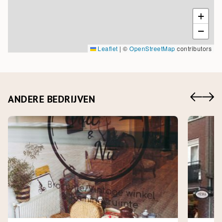
toestemming hebben om informatie te delen, kan dat al een
vertekend beeld opleveren.”
+
Hoe?
−
Leaflet
|
©
OpenStreetMap
contributors
Daarom is automatiseren een belangrijk punt voor Folgert. “Ons
streven is om de automatiseringsprocessen zodanig te laten
verlopen dat het werk uit handen neemt in plaats van nieuw werk
creëert. We willen de juiste methodes en computerintelligentie zo
optimaal mogelijk inzetten. Ik heb een hekel aan briefjes heen en
ANDERE BEDRIJVEN
weer schuiven. Het is 2018. Dat willen we niet meer en hoeft ook
niet meer. Maar we kunnen niet iedereen verplichten dezelfde
software te gebruiken, dus het gaat met vallen en opstaan.”
Waar?
Benu Apotheek Haren zit aan de Rijksstraatweg, in een pand dat al
ruim 40 jaar dienst doet als apotheek. Het filiaal behoort tot Benu
Groep: een Europees concern met een zelfstandige tak in
Nederland. De Benu Groep is weer eigendom van het Duitse
Phoenix International, een belangrijke speler in de farmaceutische
dienstverlening.