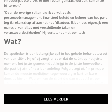
inhoudelijk beleid. Als er hier fouten gemaakt worden, komen ze
bij terecht.”
“Over de overige rollen die ik vervul zoals
personeelsmanagement, financieel beleid en beheer van het pand
leg ik rekenschap af aan het hoofdkantoor. Ik ben dus eigenlijk een
manusje-van-alles met verschillende taken en
verantwoordelijkheden.” Hij vertelt het met een lach.
Wat?
De apotheker is een belangrijke spil in het gehele behandeltraject
van een cliënt. Hij of zij zorgt er voor dat de cliënt op het juiste
moment, het juiste geneesmiddel krijgt in de juiste hoeveelheid
die past bij zijn of haar behandeling. Folgert legt uit: “In principe
komen de meeste medicijnen tegenwoordig in kant en klare
doosjes binnen. Waarom kan de cliënt die dan niet zelf uit een
schap pakken zoals bij een supermarkt? Maar het is geen Nutella
die je op je boterham smeert. Daar maakt het niet uit hoe dik je
het erop smeert. Bij een zalf of medicijn is de dosering wél
belangrijk.”
LEES VERDER
“De apotheek zorgt voor uniforme vastlegging, waar anderen
weer op terug kunnen vallen. Daarnaast bewaken we de situatie