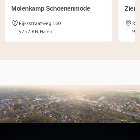
Molenkamp Schoenenmode
Zien
Rijksstraatweg 160
Rij
9752 BN Haren
97