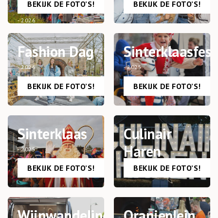
Koningsdag
- 2026
BEKIJK DE FOTO’S!
BEKIJK DE FOTO’S!
- 2026
Fashion Dag
Sinterklaasfest
- 2026
- 2025
BEKIJK DE FOTO’S!
BEKIJK DE FOTO’S!
Sinterklaas
Culinair
Haren
- 2025
- 2025
BEKIJK DE FOTO’S!
BEKIJK DE FOTO’S!
Wijnwandeling
Oranjeplein