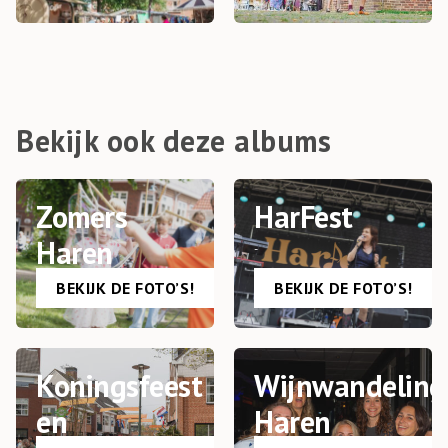
Bekijk ook deze albums
Zomers
HarFest
Haren
-
- 2026
BEKIJK DE FOTO’S!
BEKIJK DE FOTO’S!
Koningsfeest
Wijnwandeling
en
Haren