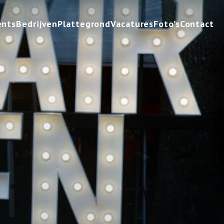
ents
Bedrijven
Plattegrond
Vacatures
Foto’s
Contact