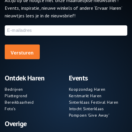
Altijd op de hoogte met onze maandelijkse nieuwsbrief!
Events, inspiratie, nieuwe winkels of andere ‘Ervaar Haren’
nieuwtjes lees je in de nieuwsbrief!
E-
mailadres
Ontdek Haren
Events
Bedrijven
Koopzondag Haren
Plattegrond
Kerstmarkt Haren
Bereikbaarheid
Sinterklaas Festival Haren
Foto's
Intocht Sinterklaas
Pompoen 'Give Away'
Overige