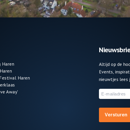
Nieuwsbrie
 Haren
Altijd op de h
 Haren
Events, inspira
 Festival Haren
nieuwtjes lees j
terklaas
ve Away'
E-
mailadres