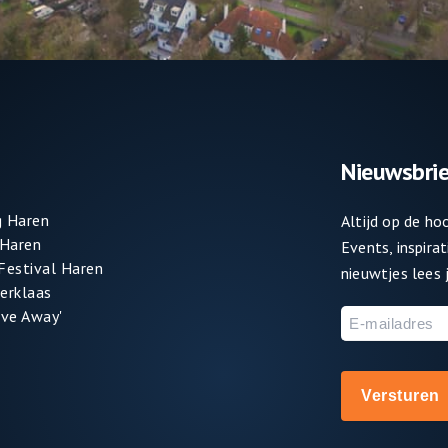
Nieuwsbrie
 Haren
Altijd op de h
 Haren
Events, inspira
 Festival Haren
nieuwtjes lees j
terklaas
ve Away'
E-
mailadres