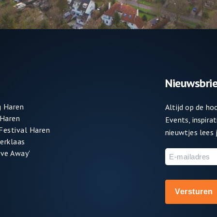
Nieuwsbrie
 Haren
Altijd op de h
 Haren
Events, inspira
 Festival Haren
nieuwtjes lees j
terklaas
ve Away'
E-
mailadres