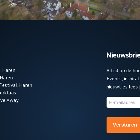
Nieuwsbrie
 Haren
Altijd op de h
 Haren
Events, inspira
 Festival Haren
nieuwtjes lees j
terklaas
ve Away'
E-
mailadres