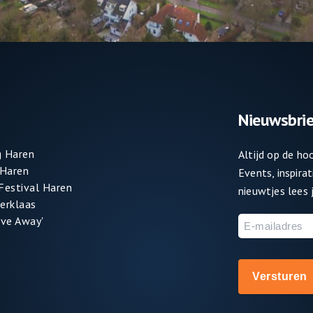
Nieuwsbrie
 Haren
Altijd op de h
 Haren
Events, inspira
 Festival Haren
nieuwtjes lees j
terklaas
ve Away'
E-
mailadres