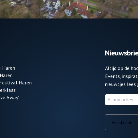
Nieuwsbrie
 Haren
Altijd op de h
 Haren
Events, inspira
 Festival Haren
nieuwtjes lees j
terklaas
ve Away'
E-
mailadres
Versturen