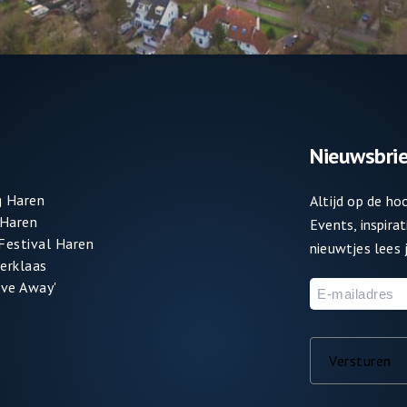
Nieuwsbrie
 Haren
Altijd op de h
 Haren
Events, inspira
 Festival Haren
nieuwtjes lees j
terklaas
ve Away'
E-
mailadres
Versturen