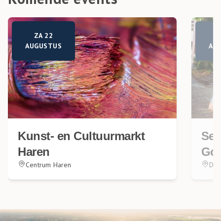
ZA 22
AUGUSTUS
AU
Kunst- en Cultuurmarkt
Sen
Haren
Go
Centrum Haren
Dor