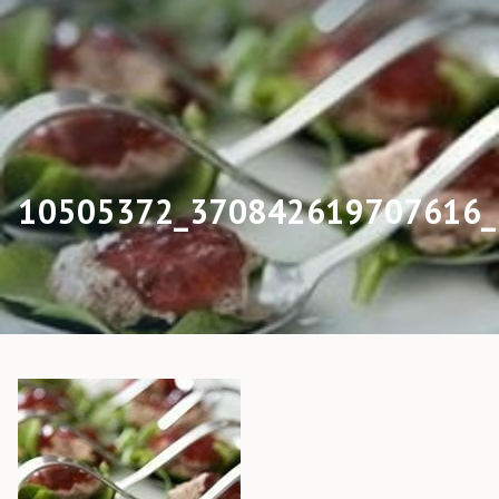
10505372_370842619707616