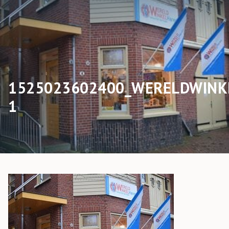
1525023602400_WERELDWINK
1