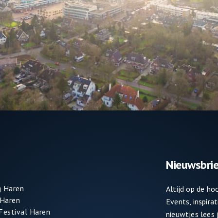
Nieuwsbrie
 Haren
Altijd op de h
 Haren
Events, inspira
 Festival Haren
nieuwtjes lees j