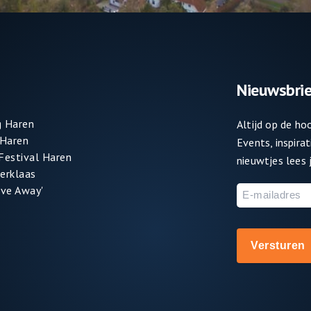
Nieuwsbrie
 Haren
Altijd op de h
 Haren
Events, inspira
 Festival Haren
nieuwtjes lees j
terklaas
ve Away'
E-
mailadres