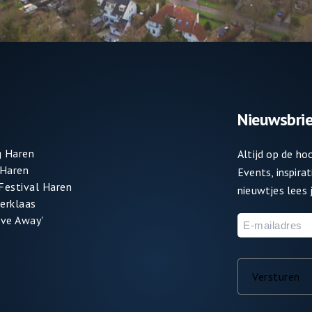
Nieuwsbrie
 Haren
Altijd op de h
 Haren
Events, inspira
 Festival Haren
nieuwtjes lees j
terklaas
ve Away'
E-
mailadres
Versturen