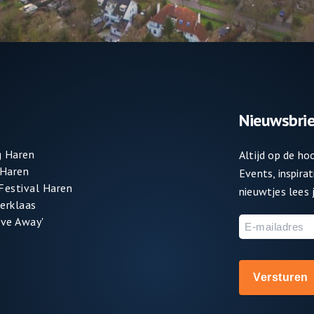
Nieuwsbrie
 Haren
Altijd op de h
 Haren
Events, inspira
 Festival Haren
nieuwtjes lees j
terklaas
ve Away'
E-
mailadres