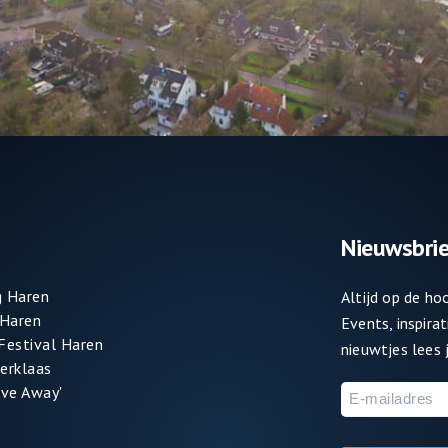
Nieuwsbrie
 Haren
Altijd op de h
 Haren
Events, inspira
 Festival Haren
nieuwtjes lees j
terklaas
ve Away'
E-
mailadres