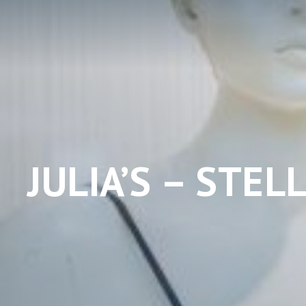
JULIA’S – STE