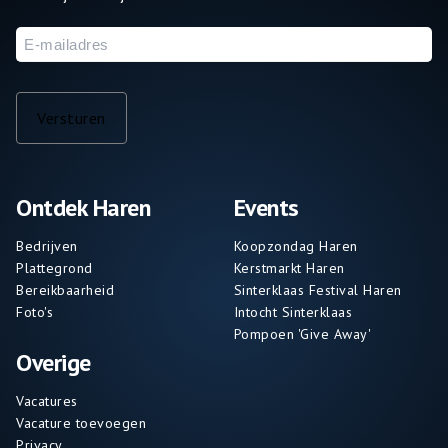
E-
mailadres
Versturen
Ontdek Haren
Events
Bedrijven
Koopzondag Haren
Plattegrond
Kerstmarkt Haren
Bereikbaarheid
Sinterklaas Festival Haren
Foto's
Intocht Sinterklaas
Pompoen 'Give Away'
Overige
Vacatures
Vacature toevoegen
Privacy