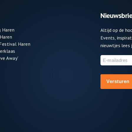
Nieuwsbrie
 Haren
Altijd op de h
 Haren
Events, inspira
 Festival Haren
nieuwtjes lees j
terklaas
ve Away'
E-
mailadres