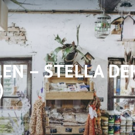
LEN – STELLA D
)