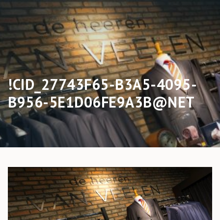
!CID_27743F65-B3A5-4095-
B956-5E1D06FE9A3B@NET