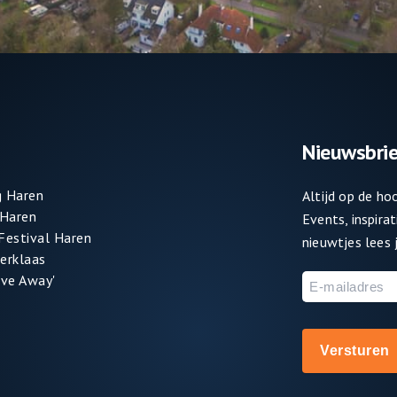
Nieuwsbrie
 Haren
Altijd op de h
 Haren
Events, inspira
 Festival Haren
nieuwtjes lees j
terklaas
ve Away'
E-
mailadres