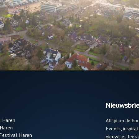
Nieuwsbrie
 Haren
Altijd op de h
 Haren
Events, inspira
 Festival Haren
nieuwtjes lees j