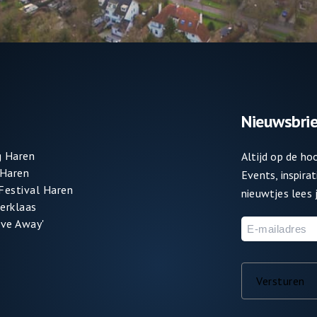
Nieuwsbrie
 Haren
Altijd op de h
 Haren
Events, inspira
 Festival Haren
nieuwtjes lees j
terklaas
ve Away'
E-
mailadres
Versturen