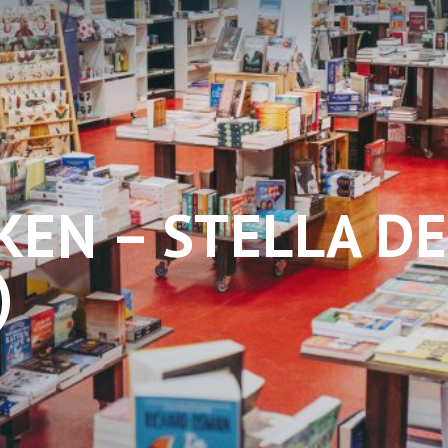
EN – STELLA D
)