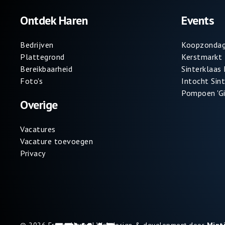
Ontdek Haren
Events
Bedrijven
Koopzondag
Plattegrond
Kerstmarkt
Bereikbaarheid
Sinterklaas
Foto's
Intocht Sin
Pompoen 'Gi
Overige
Vacatures
Vacature toevoegen
Privacy
© 2026 Ervaar Haren | Webdesign & development door
Mint