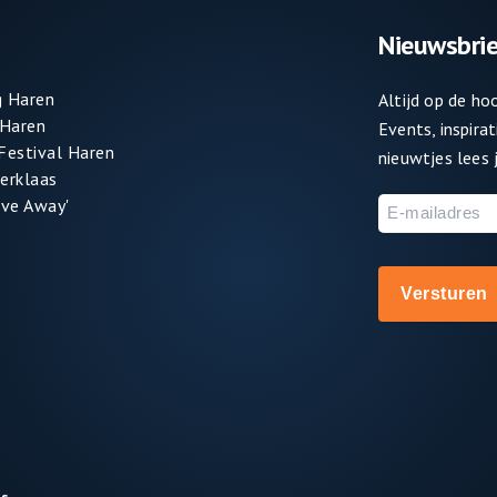
Nieuwsbrie
 Haren
Altijd op de h
 Haren
Events, inspira
 Festival Haren
nieuwtjes lees j
terklaas
ve Away'
E-
mailadres
is