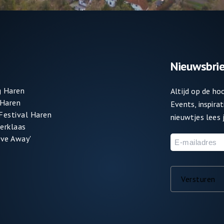
Nieuwsbrie
 Haren
Altijd op de h
 Haren
Events, inspira
 Festival Haren
nieuwtjes lees j
terklaas
ve Away'
E-
mailadres
Versturen