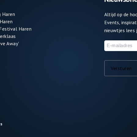
 Haren
Altijd op de h
 Haren
Events, inspira
 Festival Haren
nieuwtjes lees j
terklaas
ve Away'
E-
mailadres
Versturen
is