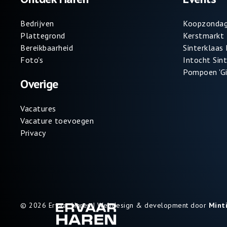
Bedrijven
Koopzondag
Plattegrond
Kerstmarkt
Bereikbaarheid
Sinterklaas
Foto's
Intocht Sin
Pompoen 'Gi
Overige
Vacatures
Vacature toevoegen
Privacy
© 2026 Ervaar Haren | Webdesign & development door
Mint